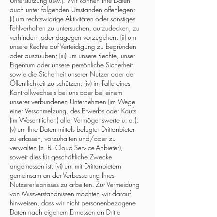
Unterstützung usw.).
Wir können Ihre Daten
auch unter folgenden Umständen offenlegen:
(i) um rechtswidrige Aktivitäten oder sonstiges
Fehlverhalten zu untersuchen, aufzudecken, zu
verhindern oder dagegen vorzugehen; (ii) um
unsere Rechte auf Verteidigung zu begründen
oder auszuüben; (iii) um unsere Rechte, unser
Eigentum oder unsere persönliche Sicherheit
sowie die Sicherheit unserer Nutzer oder der
Öffentlichkeit zu schützen; (iv) im Falle eines
Kontrollwechsels bei uns oder bei einem
unserer verbundenen Unternehmen (im Wege
einer Verschmelzung, des Erwerbs oder Kaufs
(im Wesentlichen) aller Vermögenswerte u. a.);
(v) um Ihre Daten mittels befugter Drittanbieter
zu erfassen, vorzuhalten und/oder zu
verwalten (z. B. Cloud-Service-Anbieter),
soweit dies für geschäftliche Zwecke
angemessen ist; (vi) um mit Drittanbietern
gemeinsam an der Verbesserung Ihres
Nutzererlebnisses zu arbeiten. Zur Vermeidung
von Missverständnissen möchten wir darauf
hinweisen, dass wir nicht personenbezogene
Daten nach eigenem Ermessen an Dritte