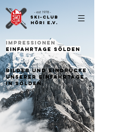
- est 1978 -
Ski-Club
Höri E.V.
Impressionen
Einfahrtage Sölden
Bilder und Eindrücke
unserer Einfahrtage
in sölden
Sölden - Ötztal